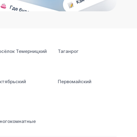
осёлок Темерницкий
Таганрог
ктябрьский
Первомайский
ногокомнатные