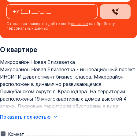
Отправляя заявку, вы даёте своё
согласие
на обработку
персональных данных
О квартире
Микрорайон Новая Елизаветка

Микрорайон Новая Елизаветка - инновационный проект 
ИНСИТИ девелопмент бизнес-класса. Микрорайон 
расположен в динамично развивающемся 
Прикубанском округе г. Краснодара. На территории 
расположены 19 многоквартирных домов высотой 4 
этажа. Дворовые территории обустроены в виде 
стилобатов. Это – двухуровневая конструкция, на 
Показать полностью
первом этаже которой будет размещена крытая 
автопарковка, а на втором – зоны отдыха, детские и 
Комнат
1
спортивные площадки. Также есть наземные дворы, 