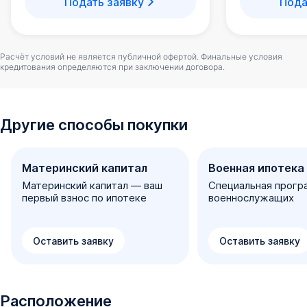
Подать заявку
Пода
Расчёт условий не является публичной офертой. Финальные условия
кредитования определяются при заключении договора.
Другие способы покупки
Материнский капитал
Военная ипотека
Материнский капитал — ваш
Специальная прогр
первый взнос по ипотеке
военнослужащих
Оставить заявку
Оставить заявку
Расположение