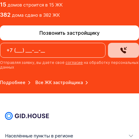
15
домов
строится в
15
ЖК
382
дома
сдано
в
382
ЖК
Позвонить застройщику
Отправляя заявку, вы даёте своё
согласие
на обработку персональных
данных
Подробнее
Все ЖК застройщика
Населённые пункты в регионе