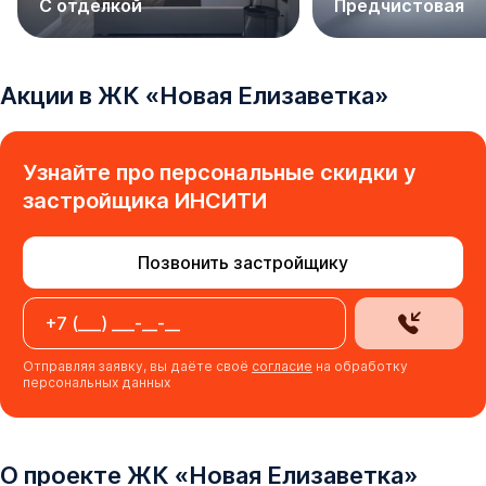
С отделкой
Предчистовая
Акции в
ЖК
«
Новая Елизаветка
»
Узнайте про персональные скидки у
застройщика
ИНСИТИ
Позвонить застройщику
Отправляя заявку, вы даёте своё
согласие
на обработку
персональных данных
О проекте
ЖК
«
Новая Елизаветка
»