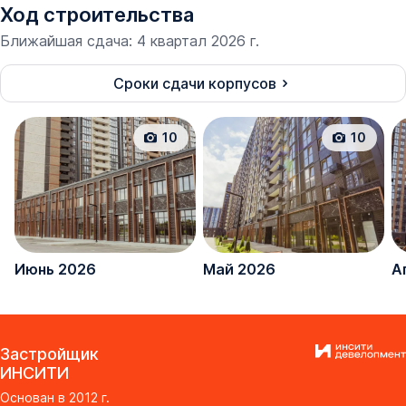
Ход строительства
Ближайшая сдача
:
4 квартал 2026 г.
Сроки сдачи корпусов
10
10
Июнь 2026
Май 2026
А
Застройщик
ИНСИТИ
Основан в
2012
г.