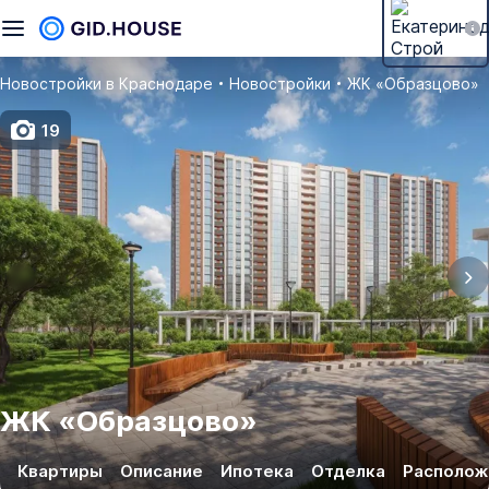
Новостройки в Краснодаре
Новостройки
ЖК «Образцово»
19
ЖК
«
Образцово
»
Квартиры
Описание
Ипотека
Отделка
Располож