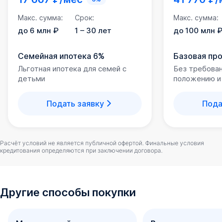
Круглосуточное видеонаблюдение, доступ на стилобат
Макс. сумма:
Срок:
Макс. сумма:
по магнитному ключу, видеодомофоны с системой
распознавания лиц - здесь меры безопасности
до 6 млн ₽
1 – 30 лет
до 100 млн 
продуманы до мелочей.
Семейная ипотека 6%
Базовая пр
Особое внимание уделяется автовладельцам - целых 4
Льготная ипотека для семей с
Без требова
вида парковочных зон, где можно оставить свой
детьми
положению и
автомобиль. Подземный, наземный, крытый и отдельно
стоящий многоуровневый паркинг.
Подать заявку
Пода
Отделка квартир
Купить квартиру в ЖК «Образцово» можно в доступных
Расчёт условий не является публичной офертой. Финальные условия
вариантах отделки:
кредитования определяются при заключении договора.
предчистовая;
ремонт «под ключ».
Другие способы покупки