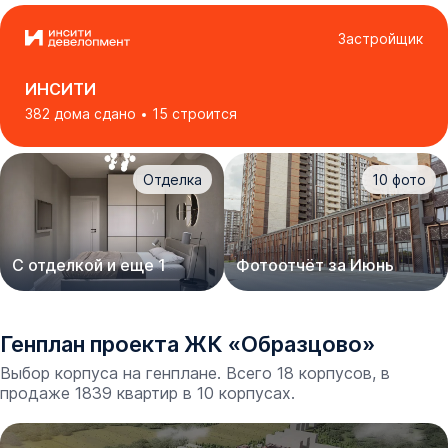
Застройщик
ИНСИТИ
382 дома сдано
15 строится
Отделка
10
фото
С отделкой и еще 1
Фотоотчёт за Июнь
Генплан проекта
ЖК
«
Образцово
»
Выбор корпуса на генплане. Всего 18 корпусов, в
продаже 1839 квартир в 10 корпусах.