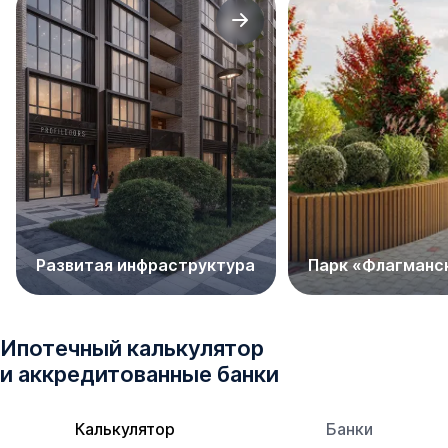
данном районе отлично развита инфраструктура - в
шаговой доступности 6 детских садиков, школа №17,
гимназия «Лидер», городская поликлиника №13. Также
проектом благоустройства на территории ЖК
предусмотрено 4 детских садика на 350 мест каждый,
1 школа на 1875 учащихся и поликлиника.
В радиусе 1 км от ЖК открыто несколько продуктовых
супермаркетов, пункты выдачи товаров, а также
ветеринарная клиника и частный медицинский центр.
Всего 10 минут до Краевой клинической больницы и
Развитая инфраструктура
Парк «Флагманс
ТРЦ «Любимово», а приехать в парк и стадион
«Краснодар» можно, потратив на дорогу порядка 20-ти
минут.
Ипотечный калькулятор
По ул. Кирилла Россинского следуют маршруты № 21,
и аккредитованные банки
146а, 170а. Благодаря удобному расположению
добраться в центр Краснодара и на трассу М4 Дон
Калькулятор
Банки
можно за 20 минут.