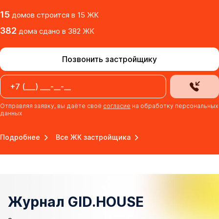
15
домов
строится в
15
ЖК
382
дома
сдано
в
382
ЖК
Позвонить застройщику
Отправляя заявку, вы даёте своё
согласие
на обработку персональных
данных
Подробнее
Все ЖК застройщика
Журнал GID.HOUSE