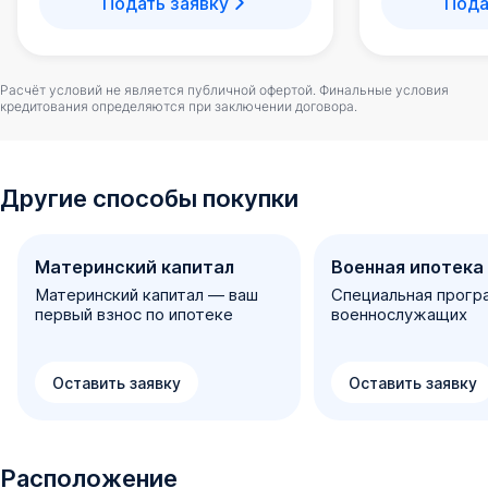
Подать заявку
Пода
Расчёт условий не является публичной офертой. Финальные условия
кредитования определяются при заключении договора.
Другие способы покупки
Материнский капитал
Военная ипотека
Материнский капитал — ваш
Специальная прогр
первый взнос по ипотеке
военнослужащих
Оставить заявку
Оставить заявку
Расположение