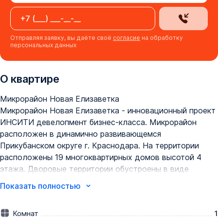
Отправляя заявку, вы даёте своё
согласие
на обработку
персональных данных
О квартире
Микрорайон Новая Елизаветка

Микрорайон Новая Елизаветка - инновационный проект 
ИНСИТИ девелопмент бизнес-класса. Микрорайон 
расположен в динамично развивающемся 
Прикубанском округе г. Краснодара. На территории 
расположены 19 многоквартирных домов высотой 4 
этажа. Дворовые территории обустроены в виде 
стилобатов. Это – двухуровневая конструкция, на 
Показать полностью
первом этаже которой будет размещена крытая 
автопарковка, а на втором – зоны отдыха, детские и 
Комнат
1
спортивные площадки. Также есть наземные дворы, 