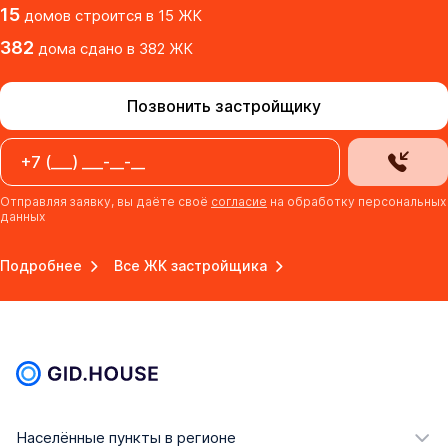
15
домов
строится в
15
ЖК
382
дома
сдано
в
382
ЖК
Позвонить застройщику
Отправляя заявку, вы даёте своё
согласие
на обработку персональных
данных
Подробнее
Все ЖК застройщика
Населённые пункты в регионе