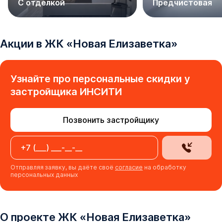
С отделкой
Предчистовая
Акции в
ЖК
«
Новая Елизаветка
»
Узнайте про персональные скидки у
застройщика
ИНСИТИ
Позвонить застройщику
Отправляя заявку, вы даёте своё
согласие
на обработку
персональных данных
О проекте
ЖК
«
Новая Елизаветка
»