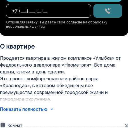
Отправляя заявку, вы даёте своё
согласие
на обработку
персональных данных
О квартире
Продается квартира в жилом комплексе «Улыбка» от 
федерального девелопера «Неометрия». Все дома 
сданы, ключи в день сделки. 

Это проект комфорт-класса в районе парка 
«Краснодар», в котором объединены все 
преимущества современной городской жизни и 
природное окружение.

Архитектурные решения, дизайнерские входные группы 
Показать полностью
и общественные пространства наполнены светом, 
стилем и зелеными зонами.

Комнат
3