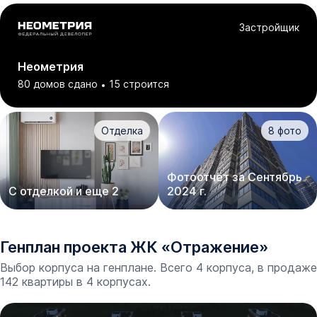
Застройщик
Неометрия
80 домов сдано
15 строится
Отделка
8
фото
Фотоотчёт за Сентябрь
С отделкой и еще 2
2024 г.
Генплан проекта
ЖК
«
Отражение
»
Выбор корпуса на генплане. Всего 4 корпуса, в продаже
142 квартиры в 4 корпусах.