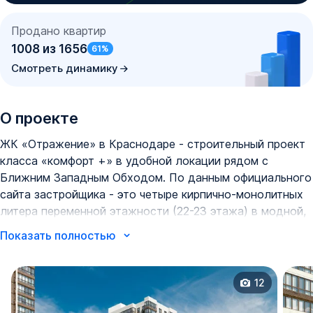
Продано квартир
1008
из
1656
61
%
Смотреть динамику
О проекте
ЖК «Отражение» в Краснодаре - строительный проект
класса «комфорт +» в удобной локации рядом с
Ближним Западным Обходом. По данным официального
сайта застройщика - это четыре кирпично-монолитных
литера переменной этажности (22-23 этажа) в модной,
динамичной архитектуре с полностью благоустроенной
Показать полностью
территорией для жизни. Общая площадь застройки - 4,7
га.
12
Центральные литеры соединены стилобатной частью
комплекса и одноуровневым наземным паркингом, а на