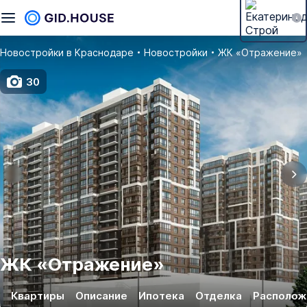
Новостройки в Краснодаре
Новостройки
ЖК «Отражение»
30
ЖК
«
Отражение
»
Квартиры
Описание
Ипотека
Отделка
Располож