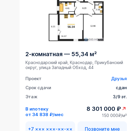
2-комнатная
—
55,34 м²
Краснодарский край, Краснодар, Прикубанский
округ, улица Западный Обход, 44
Проект
Друзья
Срок сдачи
сдан
Этаж
3/9 эт.
8 301 000 ₽
В ипотеку
от
34 838 ₽/мес
150 000₽/м²
+7 ××× ×××-××-××
Позвоните мне