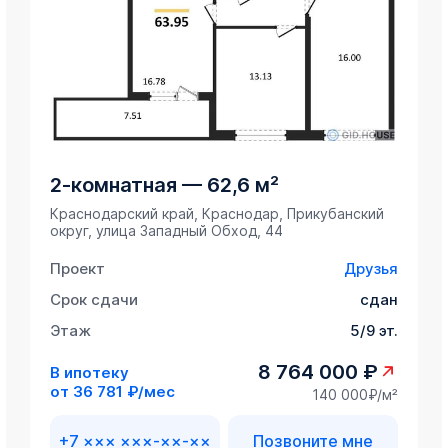
2-комнатная
—
62,6 м²
Краснодарский край, Краснодар, Прикубанский
округ, улица Западный Обход, 44
Проект
Друзья
Срок сдачи
сдан
Этаж
5/9 эт.
8 764 000 ₽
В ипотеку
от
36 781 ₽/мес
140 000₽/м²
+7 ××× ×××-××-××
Позвоните мне