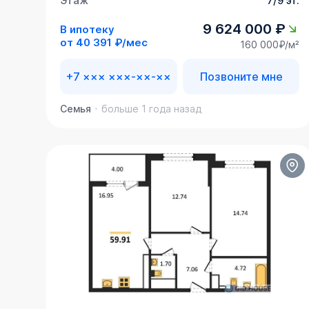
Этаж
7/9 эт.
9 624 000 ₽
В ипотеку
от
40 391 ₽/мес
160 000₽/м²
+7 ××× ×××-××-××
Позвоните мне
Семья
больше 1 года назад