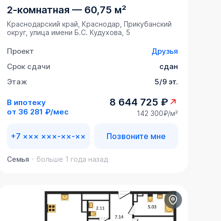
2-комнатная
—
60,75 м²
Краснодарский край, Краснодар, Прикубанский
округ, улица имени Б.С. Кудухова, 5
Проект
Друзья
Срок сдачи
сдан
Этаж
5/9 эт.
8 644 725 ₽
В ипотеку
от
36 281 ₽/мес
142 300₽/м²
+7 ××× ×××-××-××
Позвоните мне
Семья
больше 1 года назад