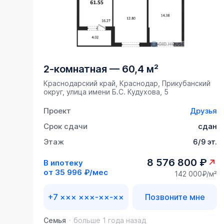
2-комнатная
—
60,4 м²
Краснодарский край, Краснодар, Прикубанский
округ, улица имени Б.С. Кудухова, 5
Проект
Друзья
Срок сдачи
сдан
Этаж
6/9 эт.
8 576 800 ₽
В ипотеку
от
35 996 ₽/мес
142 000₽/м²
+7 ××× ×××-××-××
Позвоните мне
Семья
больше 1 года назад