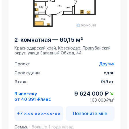
2-комнатная
—
60,15 м²
Краснодарский край, Краснодар, Прикубанский
округ, улица Западный Обход, 44
Проект
Друзья
Срок сдачи
сдан
Этаж
9/9 эт.
9 624 000 ₽
В ипотеку
от
40 391 ₽/мес
160 000₽/м²
+7 ××× ×××-××-××
Позвоните мне
Семья
больше 1 года назад