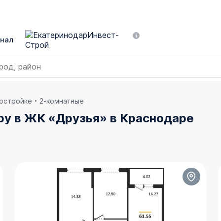
нал
востройке
2-комнатные
ру в ЖК «Друзья» в Краснодаре