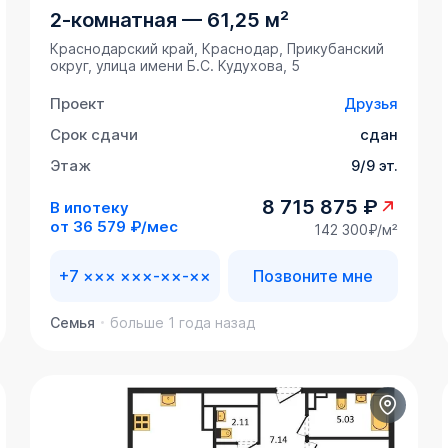
2-комнатная
—
61,25 м²
Краснодарский край, Краснодар, Прикубанский
округ, улица имени Б.С. Кудухова, 5
Проект
Друзья
Срок сдачи
сдан
Этаж
9/9 эт.
8 715 875 ₽
В ипотеку
от
36 579 ₽/мес
142 300₽/м²
+7 ××× ×××-××-××
Позвоните мне
Семья
больше 1 года назад