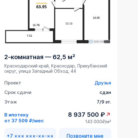
2-комнатная
—
62,5 м²
Краснодарский край, Краснодар, Прикубанский
округ, улица Западный Обход, 44
Проект
Друзья
Срок сдачи
сдан
Этаж
7/9 эт.
8 937 500 ₽
В ипотеку
от
37 509 ₽/мес
143 000₽/м²
+7 ××× ×××-××-××
Позвоните мне