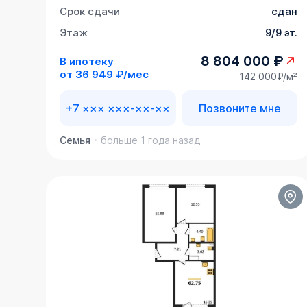
Срок сдачи
сдан
Этаж
9/9 эт.
8 804 000 ₽
В ипотеку
от
36 949 ₽/мес
142 000₽/м²
+7 ××× ×××-××-××
Позвоните мне
Семья
больше 1 года назад