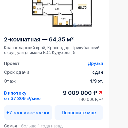
2-комнатная
—
64,35 м²
Краснодарский край, Краснодар, Прикубанский
округ, улица имени Б.С. Кудухова, 5
Проект
Друзья
Срок сдачи
сдан
Этаж
4/9 эт.
9 009 000 ₽
В ипотеку
от
37 809 ₽/мес
140 000₽/м²
+7 ××× ×××-××-××
Позвоните мне
Семья
больше 1 года назад