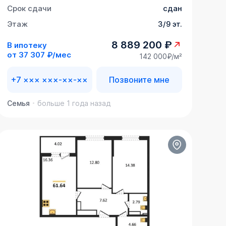
Срок сдачи
сдан
Этаж
3/9 эт.
8 889 200 ₽
В ипотеку
от
37 307 ₽/мес
142 000₽/м²
+7 ××× ×××-××-××
Позвоните мне
Семья
больше 1 года назад