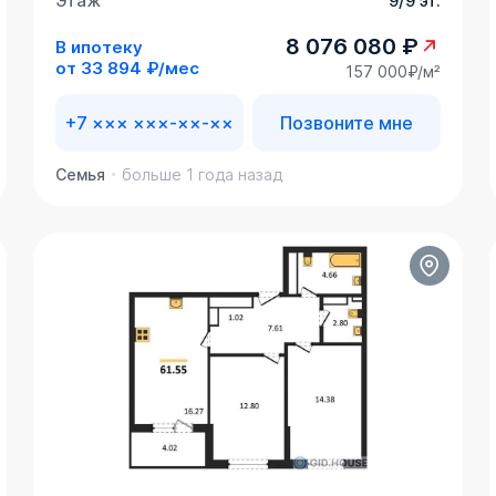
Этаж
9/9 эт.
8 076 080 ₽
В ипотеку
от
33 894 ₽/мес
157 000₽/м²
+7 ××× ×××-××-××
Позвоните мне
Семья
больше 1 года назад