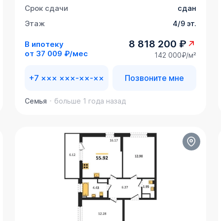
Срок сдачи
сдан
Этаж
4/9 эт.
8 818 200 ₽
В ипотеку
от
37 009 ₽/мес
142 000₽/м²
+7 ××× ×××-××-××
Позвоните мне
Семья
больше 1 года назад