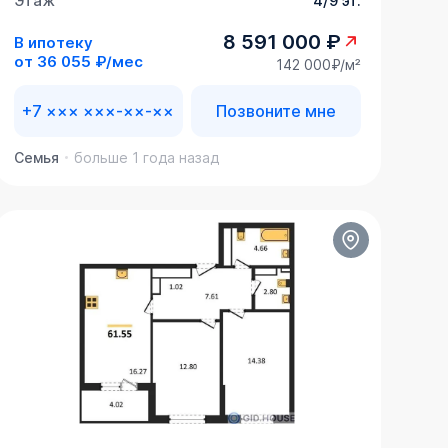
Этаж
4/9 эт.
8 591 000 ₽
В ипотеку
от
36 055 ₽/мес
142 000₽/м²
+7 ××× ×××-××-××
Позвоните мне
Семья
больше 1 года назад