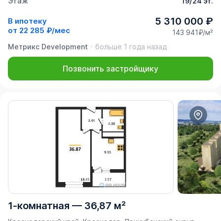
Этаж
19/24 эт.
5 310 000 ₽
В ипотеку
от
22 285 ₽/мес
143 941₽/м²
Метрикс Development
больше 1 года назад
Позвонить застройщику
1-комнатная
—
36,87 м²