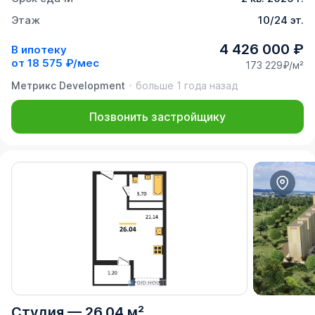
Этаж
10/24 эт.
4 426 000 ₽
В ипотеку
от
18 575 ₽/мес
173 229₽/м²
Метрикс Development
больше 1 года назад
Позвонить застройщику
Студия
—
26,04 м²