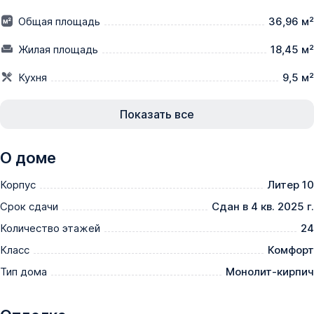
проведен телефон и интернет.

Общая площадь
36,96 м²
Инфраструктура микрорайона, где расположилось 
строительство ЖК очень развитая. Вблизи 
Жилая площадь
18,45 м²
новостройки: школы, детские садики, супермаркеты 
Кухня
9,5 м²
аптеки, салоны красоты, трамвайная и троллейбусная 
остановки, а также остановки маршрутного такси. 
Недалеко находится ТРЦ «Европа», фитнес-центры. 
Показать все
Собственная инфраструктура ЖК включает: 
автомобильные парковки, детские и спортивные 
О доме
площадки, прогулочные аллеи и зоны отдыха во 
дворах, а также магазины, аптеки, офисы и бытовые 
Корпус
Литер 10
услуги, которые разместятся в помещениях под 
Срок сдачи
Сдан в 4 кв. 2025 г.
коммерцию.
Количество этажей
24
Класс
Комфорт
Тип дома
Монолит-кирпич