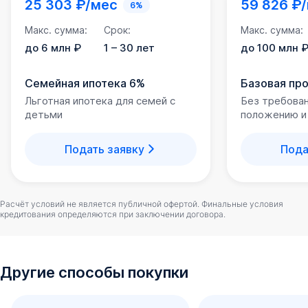
25 303 ₽/мес
59 826 ₽
6%
Макс. сумма:
Срок:
Макс. сумма:
до 6 млн ₽
1 – 30 лет
до 100 млн 
Семейная ипотека 6%
Базовая пр
Льготная ипотека для семей с
Без требова
детьми
положению и
Подать заявку
Пода
Расчёт условий не является публичной офертой. Финальные условия
кредитования определяются при заключении договора.
Другие способы покупки