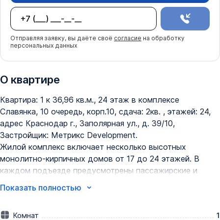
Отправляя заявку, вы даёте своё
согласие
на обработку
персональных данных
О квартире
Квартира: 1 к 36,96 кв.м., 24 этаж в комплексе 
Славянка, 10 очередь, корп.10, сдача: 2кв. , этажей: 24, 
адрес Краснодар г., Заполярная ул., д. 39/10, 
Застройщик: Метрикс Development.

Жилой комплекс включает несколько высотных 
монолитно-кирпичных домов от 17 до 24 этажей. В 
каждом подъезде предусмотрены пассажирские и 
грузовые лифты. 

Показать полностью
В цоколе жилых домов запланированы нежилые 
помещения.  Есть видовые квартиры. Квартиры будут 
Комнат
1
сдаваться в предчистовой отделке. В доме будет 