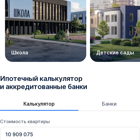
Школа
Детские сады
Ипотечный калькулятор
и аккредитованные банки
Калькулятор
Банки
ЖК «Фонтаны» в Краснодаре на карте
Стоимость квартиры
ЖК «Фонтаны» расположен в микрорайоне Черемушки
Центрального округа Краснодара. Здесь отлично
развита вся инфраструктура - в пешей доступности 3