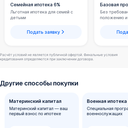
Семейная ипотека 6%
Базовая пр
благоустроена - так называемый «зеленый занавес»
выступает в роли зонирования пространства. Детские
Льготная ипотека для семей с
Без требова
детьми
положению и
игровые и спортивные площадки, памп-трек,
прогулочные зоны - здесь созданы все условия для
Подать заявку
Пода
комфортной жизни. По всей территории работает
бесплатный интернет.
Закрытый двор «без машин», «умные» шлагбаумы с
Расчёт условий не является публичной офертой. Финальные условия
системой распознавания гос. номеров, охраняемая
кредитования определяются при заключении договора.
территория - все увеличивает безопасность жизни в
комплексе.
Для автолюбителей предусмотрен подземный (с
Другие способы покупки
лифтовым спуском) и отдельно стоящий
многоуровневый паркинг, оборудованный зарядными
Материнский капитал
Военная ипотека
станциями для электрокаров. Всего 2300 м/м - места
Материнский капитал — ваш
Специальная прогр
хватит всем.
первый взнос по ипотеке
военнослужащих
Входные группы, холл