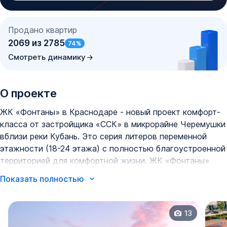
Продано квартир
2069
из
2785
74
%
Смотреть динамику
О проекте
ЖК «Фонтаны» в Краснодаре - новый проект комфорт-
класса от застройщика «ССК» в микрорайне Черемушки
вблизи реки Кубань. Это серия литеров переменной
этажности (18-24 этажа) с полностью благоустроенной
территорией для комфортной жизни. ЖК «Фонтаны»
реализуется в рамках концепции «город в городе» -
Показать полностью
здесь предусмотрена общеобразовательная школа и 2
детских садика, а на первых этажах жилого комплекса
расположен торговый кластер.
13