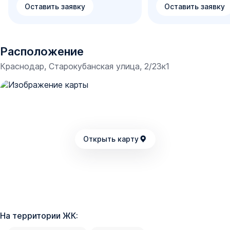
Оставить заявку
Оставить заявку
Дизайнерские входные группы выполнены из
качественных материалов, а цветовая гамма - в
натуральных природных оттенках. Внутри
предусмотрена зона консьержа, колясочные и
Расположение
лапомоечные комнаты.
Краснодар, Старокубанская улица, 2/23к1
Открыть карту
На территории ЖК: