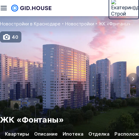
Новостройки в Краснодаре
Новостройки
ЖК «Фонтаны»
40
ЖК
«
Фонтаны
»
Квартиры
Описание
Ипотека
Отделка
Располож