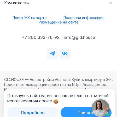
Комнатность
Поиск ЖК на карте
Правовая информация
Размещение на сайте
+7 800 333-76-92
info@gid.house
GID.HOUSE — Новостройки Абинска. Купить квартиру в ЖК.
Проектные декларации проектов на https://наш.дом.рф.
Использование сайта означает согласие с
Лицензионным
соглашением
,
Политикой конфиденциальности
и
Пользуясь сайтом, вы соглашаетесь с политикой
Политикой обработки персональных данных
.
использования cookie
©
2026
ООО «ГИД.ХАУЗ»
Подробнее
Принять