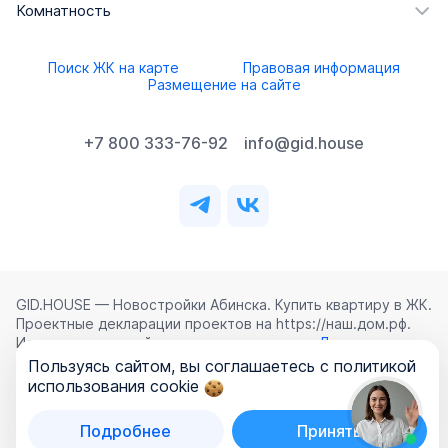
Комнатность
Поиск ЖК на карте
Правовая информация
Размещение на сайте
+7 800 333-76-92
info@gid.house
GID.HOUSE — Новостройки Абинска. Купить квартиру в ЖК.
Проектные декларации проектов на https://наш.дом.рф.
Использование сайта означает согласие с
Лицензионным
соглашением
,
Политикой конфиденциальности
и
Пользуясь сайтом, вы соглашаетесь с политикой
Политикой обработки персональных данных
.
использования cookie
©
2026
ООО «ГИД.ХАУЗ»
Подробнее
Принять