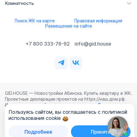
Комнатность
Поиск ЖК на карте
Правовая информация
Размещение на сайте
+7 800 333-76-92
info@gid.house
GID.HOUSE — Новостройки Абинска. Купить квартиру в ЖК.
Проектные декларации проектов на https://наш.дом.рф.
Использование сайта означает согласие с
Лицензионным
соглашением
,
Политикой конфиденциальности
и
Пользуясь сайтом, вы соглашаетесь с политикой
Политикой обработки персональных данных
.
использования cookie
©
2026
ООО «ГИД.ХАУЗ»
Подробнее
Принять