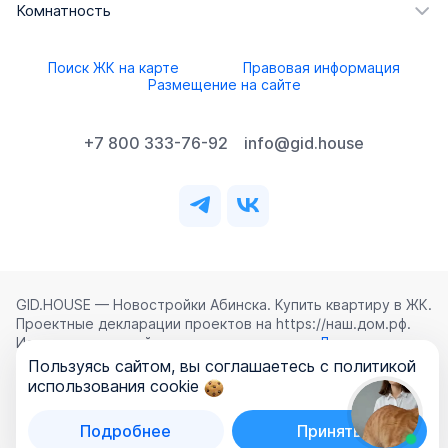
Комнатность
Поиск ЖК на карте
Правовая информация
Размещение на сайте
+7 800 333-76-92
info@gid.house
GID.HOUSE — Новостройки Абинска. Купить квартиру в ЖК.
Проектные декларации проектов на https://наш.дом.рф.
Использование сайта означает согласие с
Лицензионным
соглашением
,
Политикой конфиденциальности
и
Пользуясь сайтом, вы соглашаетесь с политикой
Политикой обработки персональных данных
.
использования cookie
©
2026
ООО «ГИД.ХАУЗ»
Подробнее
Принять