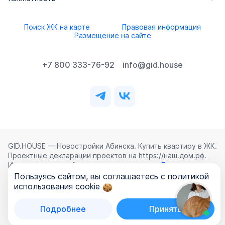
Поиск ЖК на карте
Правовая информация
Размещение на сайте
+7 800 333-76-92
info@gid.house
GID.HOUSE — Новостройки Абинска. Купить квартиру в ЖК.
Проектные декларации проектов на https://наш.дом.рф.
Использование сайта означает согласие с
Лицензионным
соглашением
,
Политикой конфиденциальности
и
Пользуясь сайтом, вы соглашаетесь с политикой
Политикой обработки персональных данных
.
использования cookie
©
2026
ООО «ГИД.ХАУЗ»
Подробнее
Принять