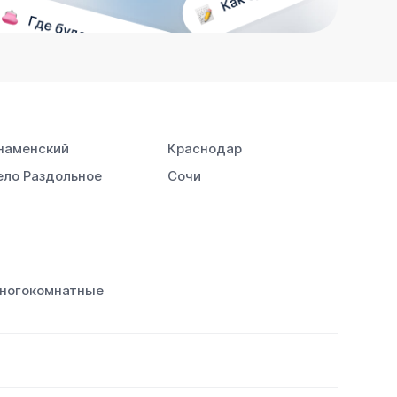
наменский
Краснодар
ело Раздольное
Сочи
ногокомнатные