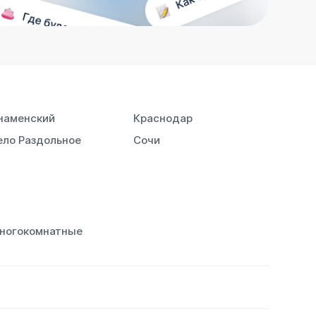
наменский
Краснодар
ело Раздольное
Сочи
ногокомнатные