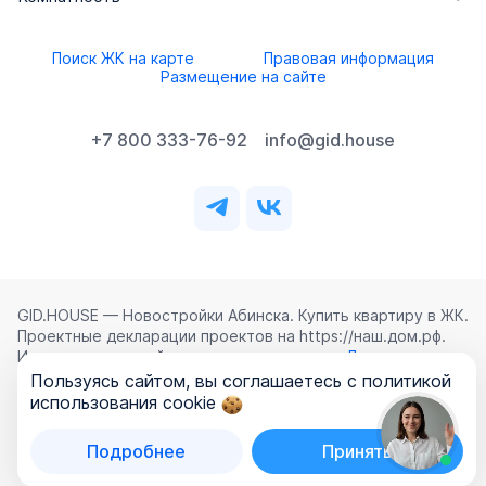
Поиск ЖК на карте
Правовая информация
Размещение на сайте
+7 800 333-76-92
info@gid.house
GID.HOUSE — Новостройки Абинска. Купить квартиру в ЖК.
Проектные декларации проектов на https://наш.дом.рф.
Использование сайта означает согласие с
Лицензионным
соглашением
,
Политикой конфиденциальности
и
Пользуясь сайтом, вы соглашаетесь с политикой
Политикой обработки персональных данных
.
использования cookie
©
2026
ООО «ГИД.ХАУЗ»
Подробнее
Принять