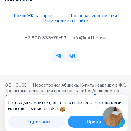
Поиск ЖК на карте
Правовая информация
Размещение на сайте
+7 800 333-76-92
info@gid.house
GID.HOUSE — Новостройки Абинска. Купить квартиру в ЖК.
Проектные декларации проектов на https://наш.дом.рф.
Использование сайта означает согласие с
Лицензионным
соглашением
,
Политикой конфиденциальности
и
Пользуясь сайтом, вы соглашаетесь с политикой
Политикой обработки персональных данных
.
использования cookie
©
2026
ООО «ГИД.ХАУЗ»
Подробнее
Принять