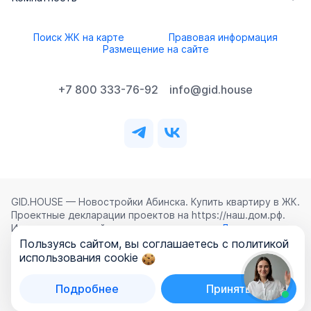
Поиск ЖК на карте
Правовая информация
Размещение на сайте
+7 800 333-76-92
info@gid.house
GID.HOUSE — Новостройки Абинска. Купить квартиру в ЖК.
Проектные декларации проектов на https://наш.дом.рф.
Использование сайта означает согласие с
Лицензионным
соглашением
,
Политикой конфиденциальности
и
Пользуясь сайтом, вы соглашаетесь с политикой
Политикой обработки персональных данных
.
использования cookie
©
2026
ООО «ГИД.ХАУЗ»
Подробнее
Принять