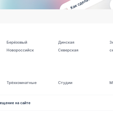
Берёзовый
Динская
З
Новороссийск
Северская
с
Южный
Трёхкомнатные
Студии
М
ещение на сайте