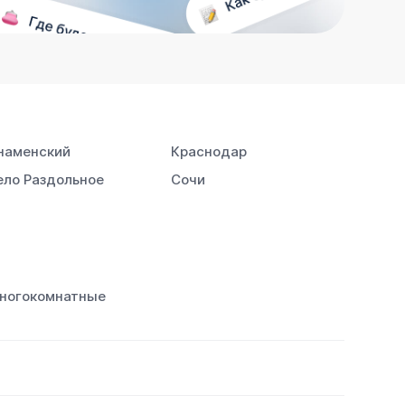
наменский
Краснодар
ело Раздольное
Сочи
ногокомнатные