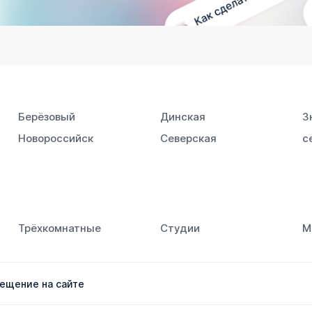
Берёзовый
Динская
З
Новороссийск
Северская
с
Южный
Трёхкомнатные
Студии
М
ещение на сайте