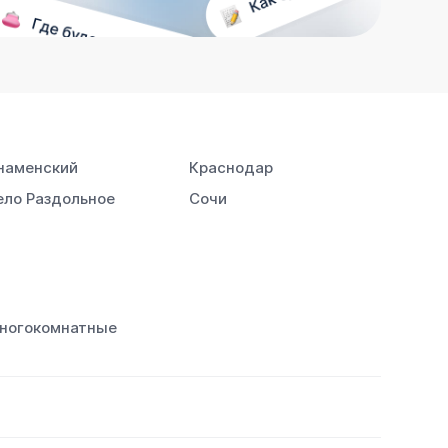
наменский
Краснодар
ело Раздольное
Сочи
ногокомнатные