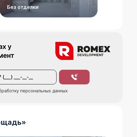
Без отделки
ах у
мент
бработку персональных данных
ощадь
»