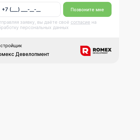
Позвоните мне
тправляя заявку, вы даёте своё
согласие
на
бработку персональных данных
астройщик
омекс Девелопмент