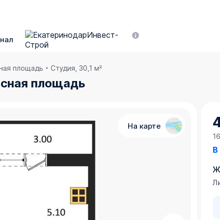
нал
сная площадь
Студия, 30,1 м²
расная площадь
На карте
1
В
Ж
Л