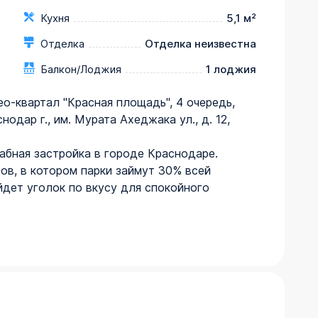
Кухня
5,1 м²
Отделка
Отделка неизвестна
Балкон/Лоджия
1 лоджия
Нео-квартал "Красная площадь", 4 очередь, 
снодар г., им. Мурата Ахеджака ул., д. 12, 
абная застройка в городе Краснодаре. 
ов, в котором парки займут 30% всей 
дет уголок по вкусу для спокойного 
овки квартир с предчистовой отделкой. 
екса - это автопарковки для владельцев 
портивные площадки и зоны отдыха. На 
 ландшафтом и уникальная аллея 
льные школы, школа искусств, детские 