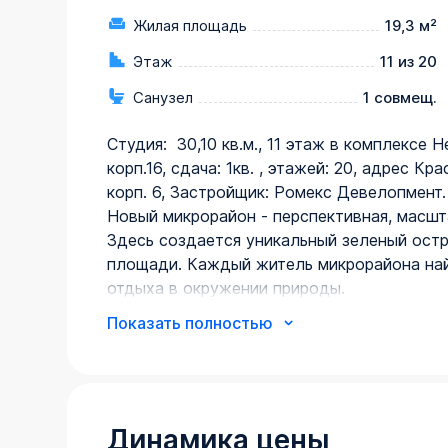
Жилая площадь
19,3 м²
Этаж
11 из 20
Санузел
1 совмещ.
Студия:  30,10 кв.м., 11 этаж в комплексе 
корп.16, сдача: 1кв. , этажей: 20, адрес Кра
корп. 6, Застройщик: Ромекс Девелопмент.

Новый микрорайон - перспективная, масшт
Здесь создается уникальный зеленый остр
площади. Каждый житель микрорайона най
отдыха в окружении природы.

В домах продуманные и комфортные планир
Показать полностью
Собственная инфраструктура жилого компл
квартир и их гостей, детские игровые и с
территории собственный парк с авторским
современного искусства с фонтаном.

В шаговой доступности 3 общеобразовате
Динамика цены