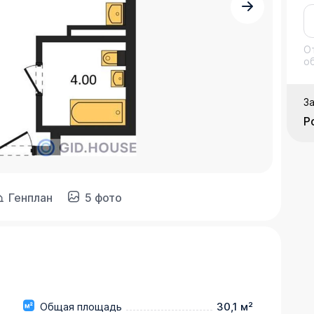
О
о
З
Р
Генплан
5 фото
Общая площадь
30,1 м²