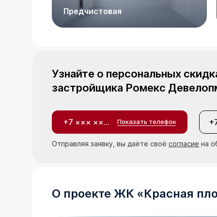
Предчистовая
Узнайте о персональных скидк
застройщика
Ромекс Девелоп
+7 ××× ×××-××-××
Показать телефон
Отправляя заявку, вы даёте своё
согласие
на о
О проекте
ЖК
«
Красная пл