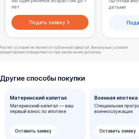
бы один ребенок возрастом до 7
Льготная ипо
лет
детьми
Подать заявку
Пода
Расчёт условий не является публичной офертой. Финальные условия
кредитования определяются при заключении договора.
Другие способы покупки
Материнский капитал
Военная ипотека
Материнский капитал — ваш
Специальная прогр
первый взнос по ипотеке
военнослужащих
Оставить заявку
Оставить заявку