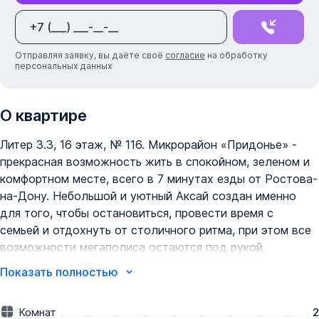
Отправляя заявку, вы даёте своё
согласие
на обработку
персональных данных
О квартире
Литер 3.3, 16 этаж, № 116. Микрорайон «Придонье» -  
прекрасная возможность жить в спокойном, зеленом и 
комфортном месте, всего в 7 минутах езды от Ростова-
на-Дону. Небольшой и уютный Аксай создан именно 
для того, чтобы остановиться, провести время с 
семьей и отдохнуть от столичного ритма, при этом все 
возможности мегаполиса остаются под рукой. 
Квартира находится в современном микрорайоне с 
Показать полностью
развитой инфраструктурой. Идеальный вариант для 
тех, кто ищет гармонию между тишиной, 
Комнат
2
пространством для жизни и близостью к большому 