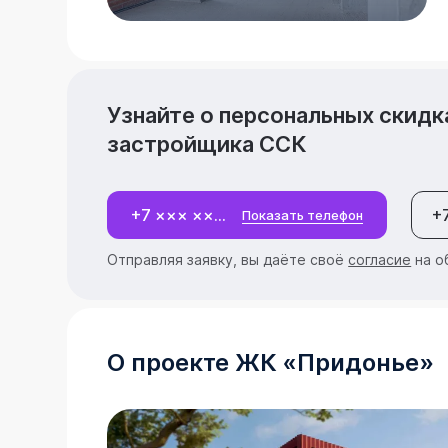
Узнайте о персональных скидк
застройщика
ССК
+7 ××× ×××-××-××
Показать телефон
Отправляя заявку, вы даёте своё
согласие
на о
О проекте
ЖК
«
Придонье
»