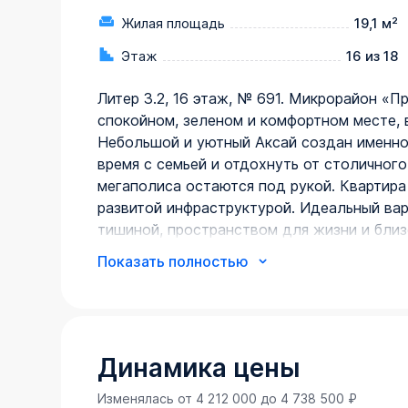
Жилая площадь
19,1 м²
Этаж
16 из 18
Литер 3.2, 16 этаж, № 691. Микрорайон «П
спокойном, зеленом и комфортном месте, 
Небольшой и уютный Аксай создан именно 
время с семьей и отдохнуть от столичного
мегаполиса остаются под рукой. Квартира
развитой инфраструктурой. Идеальный вар
тишиной, пространством для жизни и близ
деталей и просмотра.

Показать полностью
Вся необходимая инфраструктура в пешей 
Продуманное содержание

Просторные дворы

Безбарьерная среда

Все для детей всех возрастов

Динамика цены
Школа на 1 810 мест

Изменялась от
4 212 000
до
4 738 500
₽
Два детских сада, общая вместимость 770