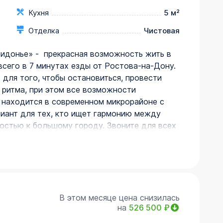
Кухня
5 м²
Отделка
Чистовая
ридонье» -  прекрасная возможность жить в 
всего в 7 минутах езды от Ростова-на-Дону. 
для того, чтобы остановиться, провести 
 ритма, при этом все возможности 
 находится в современном микрорайоне с 
иант для тех, кто ищет гармонию между 
остью к большому городу. Звоните для всех 
доступности

В этом месяце цена снизилась
на
526 500
₽
 мест
