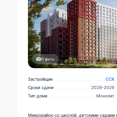
11
фото
Застройщик
ССК
Сроки сдачи
2028-2029
Тип дома
Монолит
Микрорайон со школой, детскими садами и