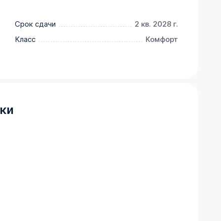
обов:

% на весь

Срок сдачи
2 кв. 2028 г.
Класс
Комфорт
ки
 со
