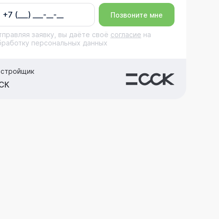
Позвоните мне
тправляя заявку, вы даёте своё
согласие
на
бработку персональных данных
астройщик
СК