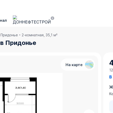
нал
в Придонье
2-комнатная, 35,1 м²
. в Придонье
4
На карте
12
В
Ж
Ко