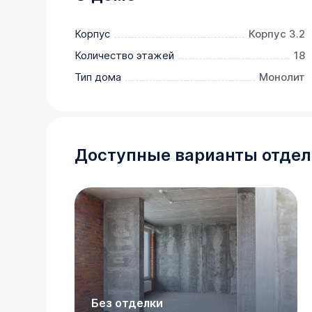
Приобрести квартиру можно одним из спос
-субсидированная семейная ипотека от 3,5 
Корпус
Корпус 3.2
срок

Количество этажей
18
-рассрочка

Тип дома
Монолит
-оплата наличными

-дистанционная покупка

Доступные варианты отдел
Позвоните сейчас и забронируйте квартиру
скидкой!
Без отделки