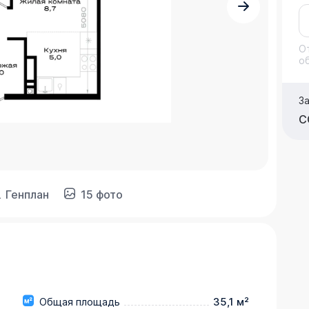
О
о
З
С
Генплан
15 фото
Общая площадь
35,1 м²