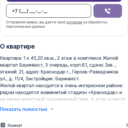
Отправляя заявку, вы даёте своё
согласие
на обработку
персональных данных
О квартире
Квартира: 1 к 45,20 кв.м., 2 этаж в комплексе Жилой 
квартал Бауинвест, 3 очередь, корп.6.1, сдача: 2кв. , 
этажей: 21, адрес Краснодар г., Героев-Разведчиков 
ул., д. 11/4, Застройщик: Бауинвест.

Жилой квартал находится в очень интересном районе: 
рядом находится знаменитый стадион «Краснодар» и 
не менее известный одноименный парк. А если хочется 
поваляться на травке среди могучих деревьев, то 
Показать полностью
рядом есть парк - Чистяковская роща.

В непосредственной близости от дома есть школы и 
Комнат
1
детские сады. В шаговой доступности находятся 