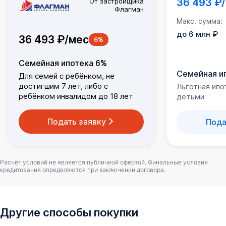
36 493 ₽
От застройщика
Флагман
Макс. сумма:
до 6 млн ₽
36 493 ₽/мес
6%
Семейная ипотека 6%
Семейная и
Для семей с ребёнком, не
достигшим 7 лет, либо с
Льготная ипо
ребёнком инвалидом до 18 лет
детьми
Подать заявку
Пода
Расчёт условий не является публичной офертой. Финальные условия
кредитования определяются при заключении договора.
Другие способы покупки