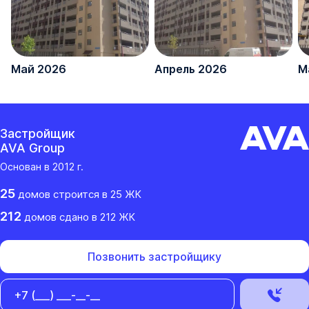
Май 2026
Апрель 2026
М
Застройщик
AVA Group
Основан в
2012
г.
25
домов
строится в
25
ЖК
212
домов
сдано
в
212
ЖК
Позвонить застройщику