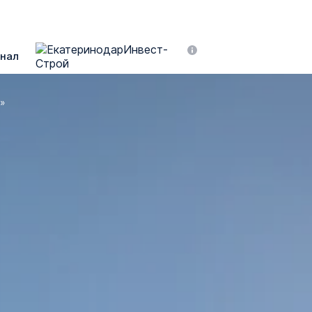
нал
»