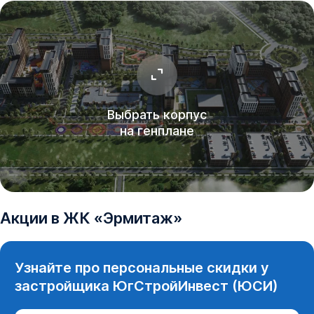
Выбрать корпус
на генплане
Акции в
ЖК
«
Эрмитаж
»
Узнайте про персональные скидки у
застройщика
ЮгСтройИнвест (ЮСИ)