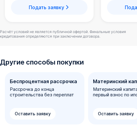
Безопасность обеспечивает закрытый двор под
Подать заявку
Пода
видеонаблюдением. Пропуск на территорию
осуществляется благодаря системе Face - ID.
Для автовладельцев предусмотрен подземный паркинг
Расчёт условий не является публичной офертой. Финальные условия
на 900 м/м, оборудованный подкачкой шин и
кредитования определяются при заключении договора.
пылесосом. Машину также можно припарковать на
отдельной многоуровневой автостоянке и по периметру
двора.
Другие способы покупки
Входные группы, холл
Беспроцентная рассрочка
Материнский ка
Входные группы запроектированы по уровню земли, а
Рассрочка до конца
Материнский капит
внутренний интерьер выполнен из премиальных
строительства без переплат
первый взнос по ип
материалов отделки. Светлые тона, мягкая зона
ожидания, приятная фоновая музыка - комфорт
ощущается в каждой детали!
Оставить заявку
Оставить заявку
Отделка квартир