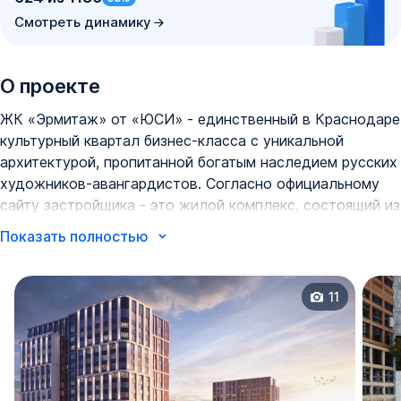
Смотреть динамику
О проекте
ЖК «Эрмитаж» от «ЮСИ» - единственный в Краснодаре
культурный квартал бизнес-класса с уникальной
архитектурой, пропитанной богатым наследием русских
художников-авангардистов. Согласно официальному
сайту застройщика - это жилой комплекс, состоящий из
4-х литеров каскадного типа (10-19 этажей) на общей
Показать полностью
площади порядка 11,5 га.
Каждый дом в составе ЖК - отдельное произведение
11
искусства, созданное по мотивам известных
художников Казимира Малевича, Василия Кондинского,
Ольги Розановой и Эля Лисицкого. В рамках
благоустройства культурного квартала предусмотрен
детский сад, поликлиника, многоуровневый и