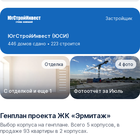
Застройщик
ЮгСтройИнвест (ЮСИ)
446 домов сдано
223 строится
Отделка
4
фото
С отделкой и еще 1
Фотоотчёт за Июль
Генплан проекта
ЖК
«
Эрмитаж
»
Выбор корпуса на генплане. Всего 5 корпусов, в
продаже 93 квартиры в 2 корпусах.