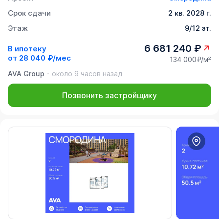
Срок сдачи
2 кв. 2028 г.
Этаж
9/12 эт.
6 681 240 ₽
В ипотеку
от
28 040 ₽/мес
134 000₽/м²
AVA Group
около 9 часов назад
Позвонить застройщику