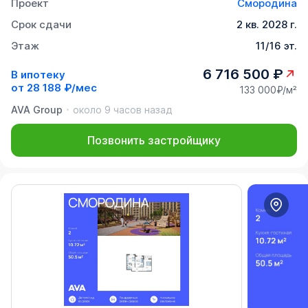
Проект
Смородина
Срок сдачи
2 кв. 2028 г.
Этаж
11/16 эт.
6 716 500 ₽
В ипотеку
от
28 188 ₽/мес
133 000₽/м²
AVA Group
около 9 часов назад
Позвонить застройщику