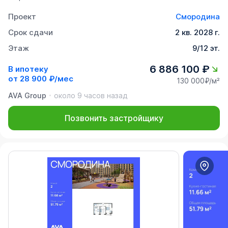
Проект
Смородина
Срок сдачи
2 кв. 2028 г.
Этаж
9/12 эт.
6 886 100 ₽
В ипотеку
от
28 900 ₽/мес
130 000₽/м²
AVA Group
около 9 часов назад
Позвонить застройщику