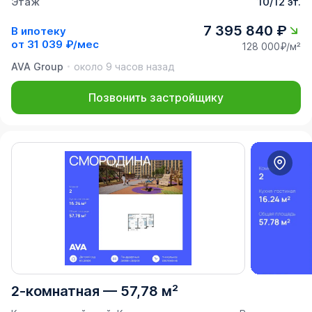
Этаж
10/12 эт.
7 395 840 ₽
В ипотеку
от
31 039 ₽/мес
128 000₽/м²
AVA Group
около 9 часов назад
Позвонить застройщику
2-комнатная
—
57,78 м²