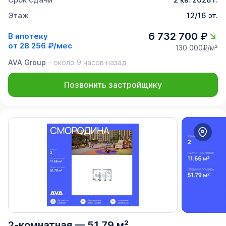
Этаж
12/16 эт.
6 732 700 ₽
В ипотеку
от
28 256 ₽/мес
130 000₽/м²
AVA Group
около 9 часов назад
Позвонить застройщику
2-комнатная
—
51,79 м²