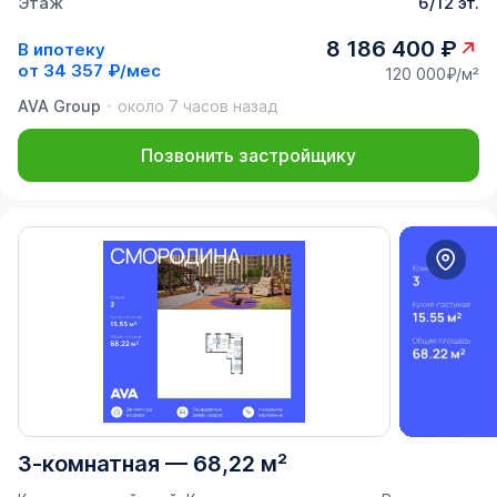
Этаж
6/12 эт.
8 186 400 ₽
В ипотеку
от
34 357 ₽/мес
120 000₽/м²
AVA Group
около 7 часов назад
Позвонить застройщику
3-комнатная
—
68,22 м²