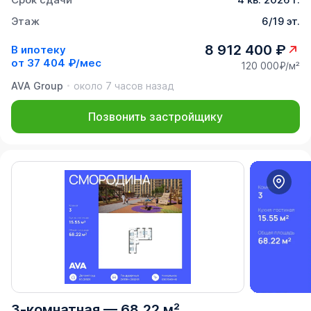
Этаж
6/19 эт.
8 912 400 ₽
В ипотеку
от
37 404 ₽/мес
120 000₽/м²
AVA Group
около 7 часов назад
Позвонить застройщику
3-комнатная
—
68,22 м²