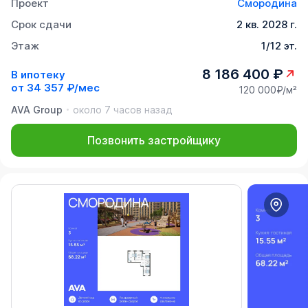
Проект
Смородина
Срок сдачи
2 кв. 2028 г.
Этаж
1/12 эт.
8 186 400 ₽
В ипотеку
от
34 357 ₽/мес
120 000₽/м²
AVA Group
около 7 часов назад
Позвонить застройщику