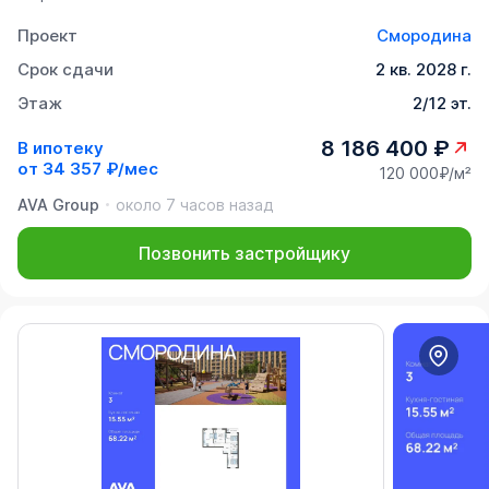
Проект
Смородина
Срок сдачи
2 кв. 2028 г.
Этаж
2/12 эт.
8 186 400 ₽
В ипотеку
от
34 357 ₽/мес
120 000₽/м²
AVA Group
около 7 часов назад
Позвонить застройщику