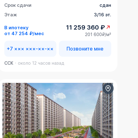
Срок сдачи
сдан
Этаж
3/16 эт.
11 259 360 ₽
В ипотеку
от
47 254 ₽/мес
201 600₽/м²
+7 ××× ×××-××-××
Позвоните мне
ССК
около 12 часов назад