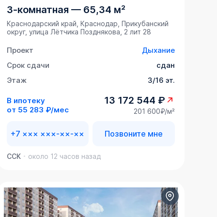
3-комнатная
—
65,34 м²
Краснодарский край, Краснодар, Прикубанский
округ, улица Лётчика Позднякова, 2 лит 28
Проект
Дыхание
Срок сдачи
сдан
Этаж
3/16 эт.
13 172 544 ₽
В ипотеку
от
55 283 ₽/мес
201 600₽/м²
+7 ××× ×××-××-××
Позвоните мне
ССК
около 12 часов назад