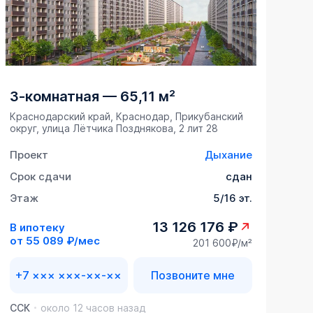
3-комнатная
—
65,11 м²
Краснодарский край, Краснодар, Прикубанский
округ, улица Лётчика Позднякова, 2 лит 28
Проект
Дыхание
Срок сдачи
сдан
Этаж
5/16 эт.
13 126 176 ₽
В ипотеку
от
55 089 ₽/мес
201 600₽/м²
+7 ××× ×××-××-××
Позвоните мне
ССК
около 12 часов назад