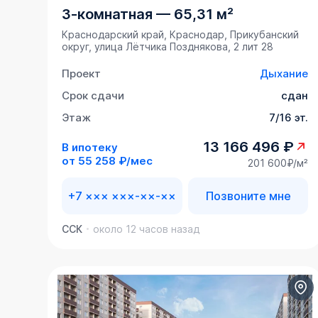
3-комнатная
—
65,31 м²
Краснодарский край, Краснодар, Прикубанский
округ, улица Лётчика Позднякова, 2 лит 28
Проект
Дыхание
Срок сдачи
сдан
Этаж
7/16 эт.
13 166 496 ₽
В ипотеку
от
55 258 ₽/мес
201 600₽/м²
+7 ××× ×××-××-××
Позвоните мне
ССК
около 12 часов назад