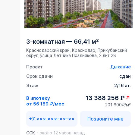
3-комнатная
—
66,41 м²
Краснодарский край, Краснодар, Прикубанский
округ, улица Лётчика Позднякова, 2 лит 28
Проект
Дыхание
Срок сдачи
сдан
Этаж
2/16 эт.
13 388 256 ₽
В ипотеку
от
56 189 ₽/мес
201 600₽/м²
+7 ××× ×××-××-××
Позвоните мне
ССК
около 12 часов назад