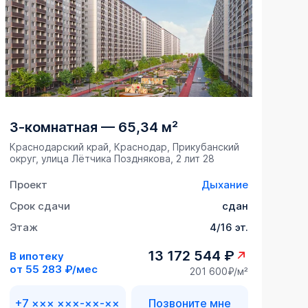
3-комнатная
—
65,34 м²
Краснодарский край, Краснодар, Прикубанский
округ, улица Лётчика Позднякова, 2 лит 28
Проект
Дыхание
Срок сдачи
сдан
Этаж
4/16 эт.
13 172 544 ₽
В ипотеку
от
55 283 ₽/мес
201 600₽/м²
+7 ××× ×××-××-××
Позвоните мне