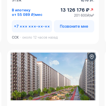
Этаж
6/16 эт.
13 126 176 ₽
В ипотеку
от
55 089 ₽/мес
201 600₽/м²
+7 ××× ×××-××-××
Позвоните мне
ССК
около 12 часов назад