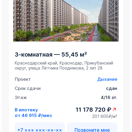
3-комнатная
—
55,45 м²
Краснодарский край, Краснодар, Прикубанский
округ, улица Лётчика Позднякова, 2 лит 28
Проект
Дыхание
Срок сдачи
сдан
Этаж
4/16 эт.
11 178 720 ₽
В ипотеку
от
46 915 ₽/мес
201 600₽/м²
+7 ××× ×××-××-××
Позвоните мне