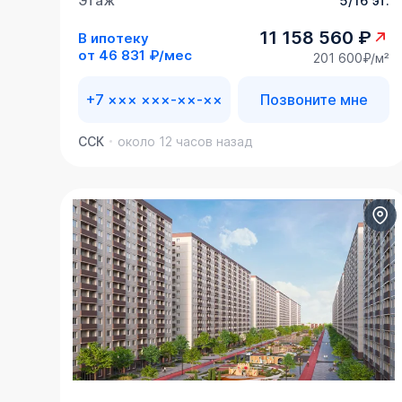
Этаж
5/16 эт.
11 158 560 ₽
В ипотеку
от
46 831 ₽/мес
201 600₽/м²
+7 ××× ×××-××-××
Позвоните мне
ССК
около 12 часов назад