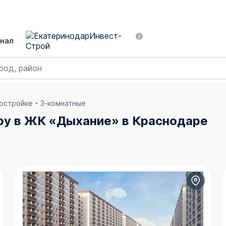
нал
востройке
3-комнатные
ру в ЖК «Дыхание» в Краснодаре