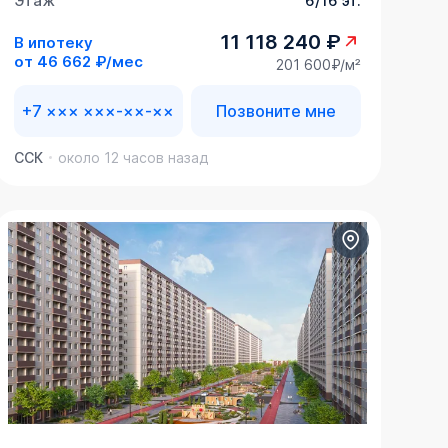
Этаж
6/16 эт.
11 118 240 ₽
В ипотеку
от
46 662 ₽/мес
201 600₽/м²
+7 ××× ×××-××-××
Позвоните мне
ССК
около 12 часов назад