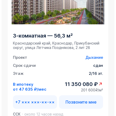
3-комнатная
—
56,3 м²
Краснодарский край, Краснодар, Прикубанский
округ, улица Лётчика Позднякова, 2 лит 28
Проект
Дыхание
Срок сдачи
сдан
Этаж
2/16 эт.
11 350 080 ₽
В ипотеку
от
47 635 ₽/мес
201 600₽/м²
+7 ××× ×××-××-××
Позвоните мне
ССК
около 12 часов назад