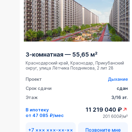
3-комнатная
—
55,65 м²
Краснодарский край, Краснодар, Прикубанский
округ, улица Лётчика Позднякова, 2 лит 28
Проект
Дыхание
Срок сдачи
сдан
Этаж
3/16 эт.
11 219 040 ₽
В ипотеку
от
47 085 ₽/мес
201 600₽/м²
+7 ××× ×××-××-××
Позвоните мне