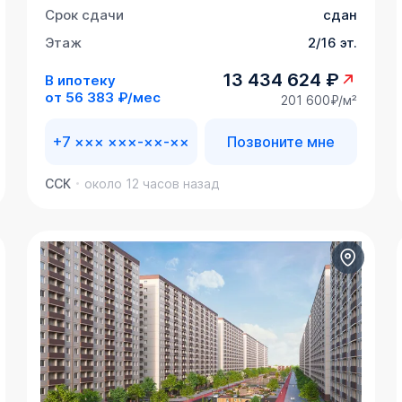
Срок сдачи
сдан
Этаж
2/16 эт.
13 434 624 ₽
В ипотеку
от
56 383 ₽/мес
201 600₽/м²
+7 ××× ×××-××-××
Позвоните мне
ССК
около 12 часов назад