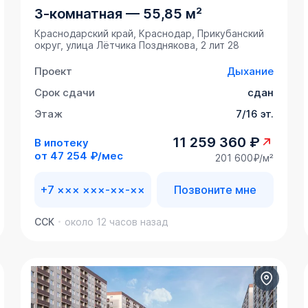
3-комнатная
—
55,85 м²
Краснодарский край, Краснодар, Прикубанский
округ, улица Лётчика Позднякова, 2 лит 28
Проект
Дыхание
Срок сдачи
сдан
Этаж
7/16 эт.
11 259 360 ₽
В ипотеку
от
47 254 ₽/мес
201 600₽/м²
+7 ××× ×××-××-××
Позвоните мне
ССК
около 12 часов назад