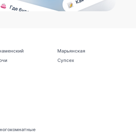
наменский
Марьянская
очи
Супсех
ногокомнатные