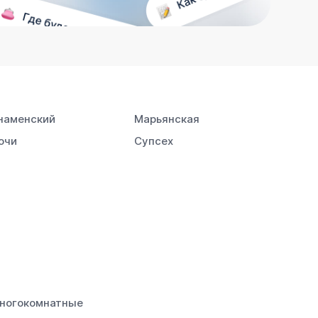
наменский
Марьянская
очи
Супсех
ногокомнатные