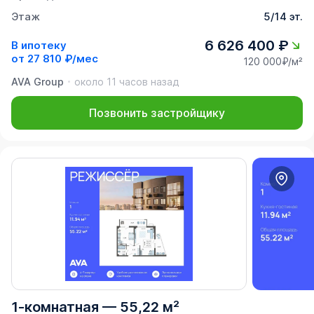
Этаж
5/14 эт.
6 626 400 ₽
В ипотеку
от
27 810 ₽/мес
120 000₽/м²
AVA Group
около 11 часов назад
Позвонить застройщику
1-комнатная
—
55,22 м²