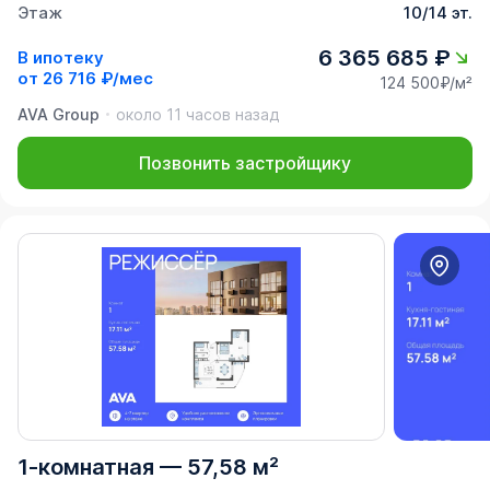
Этаж
10/14 эт.
6 365 685 ₽
В ипотеку
от
26 716 ₽/мес
124 500₽/м²
AVA Group
около 11 часов назад
Позвонить застройщику
1-комнатная
—
57,58 м²