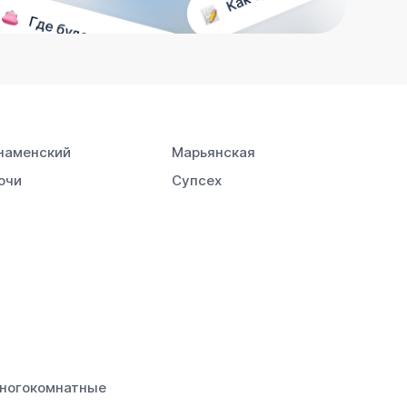
наменский
Марьянская
очи
Супсех
ногокомнатные