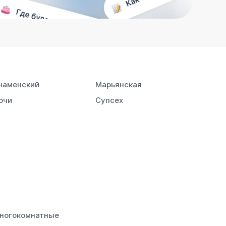
наменский
Марьянская
очи
Супсех
ногокомнатные