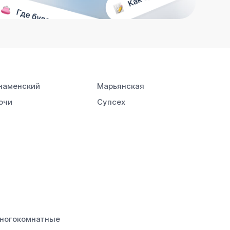
наменский
Марьянская
очи
Супсех
ногокомнатные