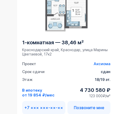
1-комнатная
—
38,46 м²
Краснодарский край, Краснодар, улица Марины
Цветаевой, 17к2
Проект
Аксиома
Срок сдачи
сдан
Этаж
18/19 эт.
4 730 580 ₽
В ипотеку
от
19 854 ₽/мес
123 000₽/м²
+7 ××× ×××-××-××
Позвоните мне