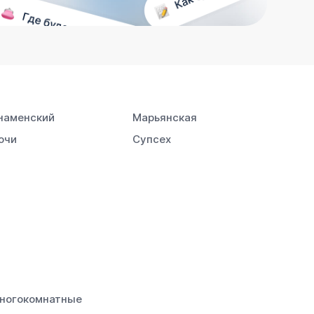
наменский
Марьянская
очи
Супсех
ногокомнатные