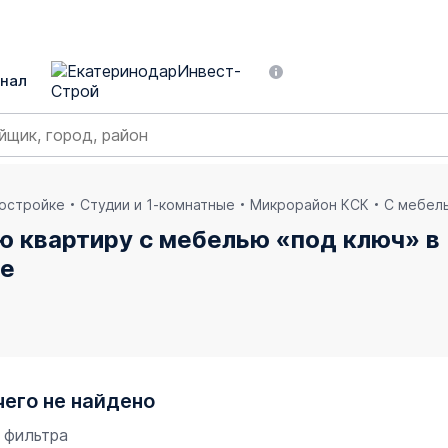
нал
востройке
Студии и 1-комнатные
Микрорайон КСК
С мебел
ю квартиру с мебелью «под ключ» в
ре
чего не найдено
 фильтра