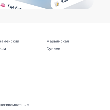
наменский
Марьянская
очи
Супсех
ногокомнатные