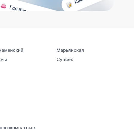
наменский
Марьянская
очи
Супсех
ногокомнатные