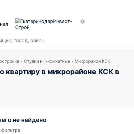
нал
востройке
Студии и 1-комнатные
Микрорайон КСК
ю квартиру в микрорайоне КСК в
чего не найдено
 фильтра