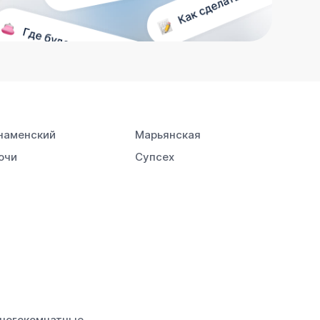
наменский
Марьянская
очи
Супсех
ногокомнатные