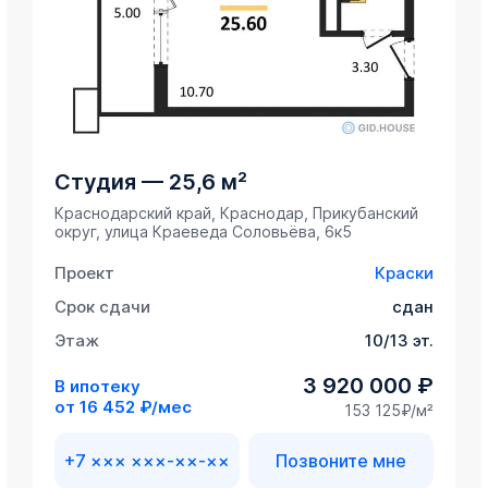
Студия
—
25,6 м²
Краснодарский край, Краснодар, Прикубанский
округ, улица Краеведа Соловьёва, 6к5
Проект
Краски
Срок сдачи
сдан
Этаж
10/13 эт.
3 920 000 ₽
В ипотеку
от
16 452 ₽/мес
153 125₽/м²
+7 ××× ×××-××-××
Позвоните мне