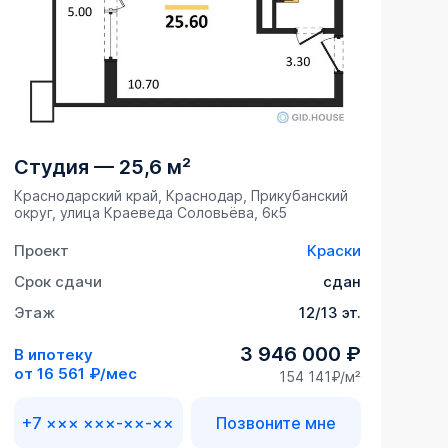
Студия
—
25,6 м²
Краснодарский край, Краснодар, Прикубанский
округ, улица Краеведа Соловьёва, 6к5
Проект
Краски
Срок сдачи
сдан
Этаж
12/13 эт.
3 946 000 ₽
В ипотеку
от
16 561 ₽/мес
154 141₽/м²
+7 ××× ×××-××-××
Позвоните мне