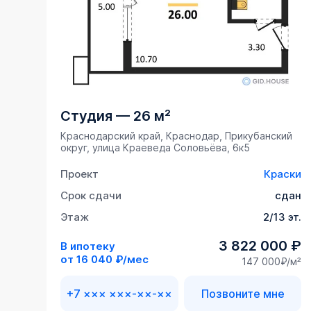
Студия
—
26 м²
Краснодарский край, Краснодар, Прикубанский
округ, улица Краеведа Соловьёва, 6к5
Проект
Краски
Срок сдачи
сдан
Этаж
2/13 эт.
3 822 000 ₽
В ипотеку
от
16 040 ₽/мес
147 000₽/м²
+7 ××× ×××-××-××
Позвоните мне