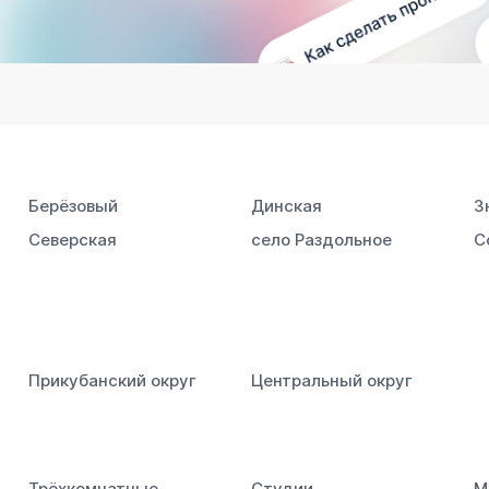
Берёзовый
Динская
З
Северская
село Раздольное
С
Прикубанский округ
Центральный округ
Трёхкомнатные
Студии
М