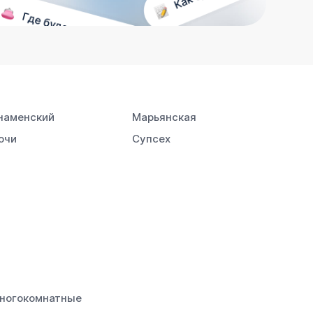
наменский
Марьянская
очи
Супсех
ногокомнатные