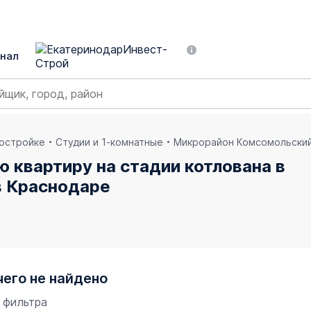
нал
востройке
Студии и 1-комнатные
Микрорайон Комсомольски
ю квартиру на стадии котлована в
в Краснодаре
чего не найдено
 фильтра