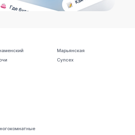
наменский
Марьянская
очи
Супсех
ногокомнатные