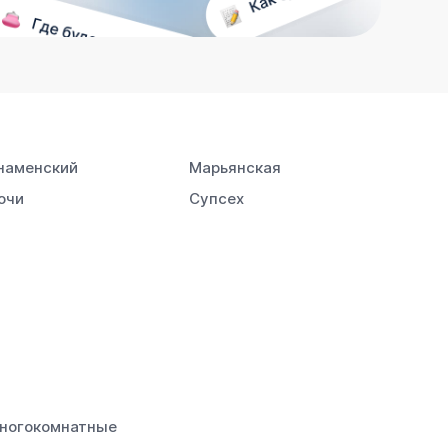
наменский
Марьянская
очи
Супсех
ногокомнатные