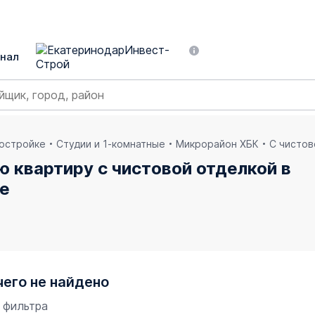
нал
востройке
Студии и 1-комнатные
Микрорайон ХБК
С чистов
ю квартиру с чистовой отделкой в
ре
чего не найдено
 фильтра