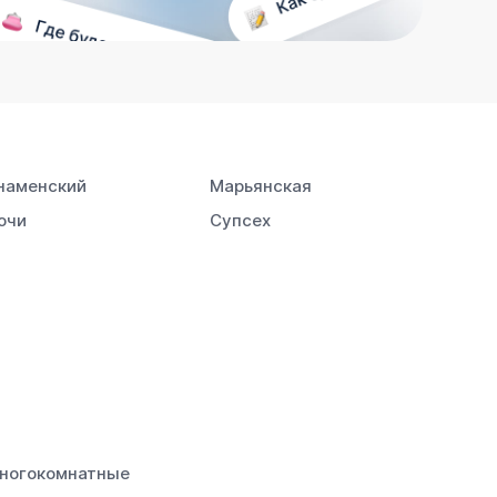
наменский
Марьянская
очи
Супсех
ногокомнатные