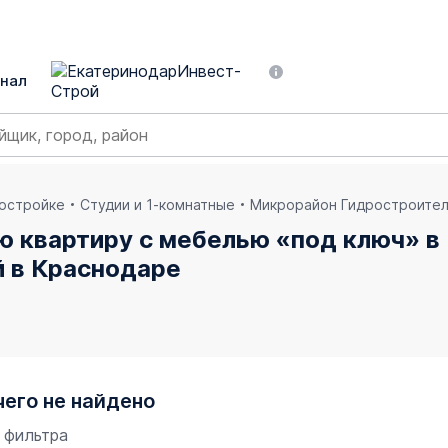
нал
востройке
Студии и 1-комнатные
Микрорайон Гидростроите
ю квартиру с мебелью «под ключ» в
 в Краснодаре
чего не найдено
 фильтра