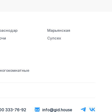
раснодар
Марьянская
очи
Супсех
ногокомнатные
00 333-76-92
info@gid.house